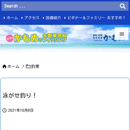
ホーム
アクセス
設備紹介
ビギナー＆ファミリー おすすめ！
釣 果


メニュ



ホーム
>
釣果
サイド

前へ

泳がせ釣り！
次へ


2021年10月8日
検索