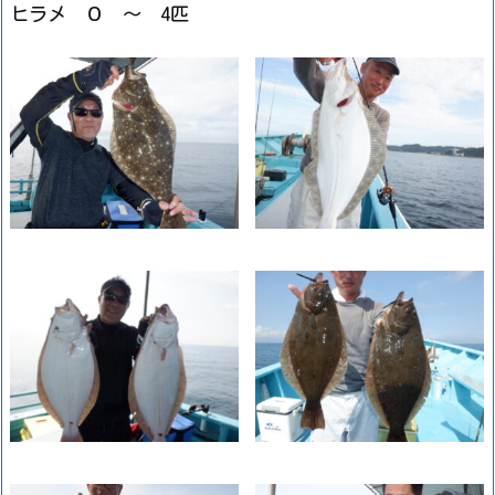
ヒラメ ０ ～ 4匹