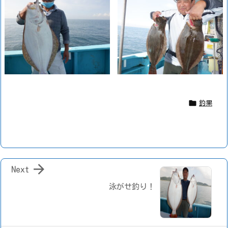

釣果

Next
泳がせ釣り！