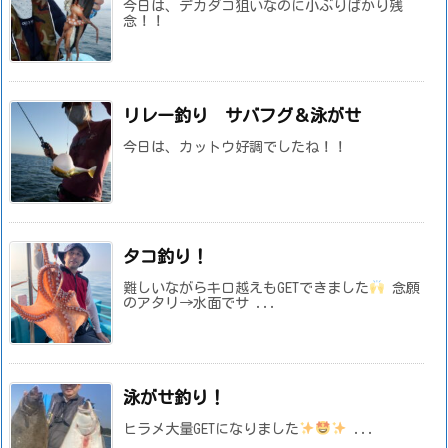
今日は、デカダコ狙いなのに小ぶりばかり残
念！！
リレー釣り サバフグ＆泳がせ
今日は、カットウ好調でしたね！！
タコ釣り！
難しいながらキロ越えもGETできました
念願
のアタリ→水面でサ ...
泳がせ釣り！
ヒラメ大量GETになりました
...