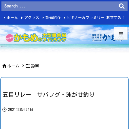
ホーム
アクセス
設備紹介
ビギナー＆ファミリー おすすめ！
釣 果


メニュ



ホーム
>
釣果
サイド

前へ

五目リレー サバフグ・泳がせ釣り
次へ


2021年8月24日
検索