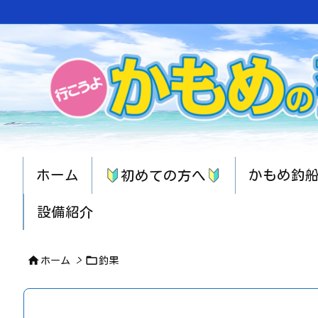
ホーム
かもめ釣
初めての方へ
設備紹介


ホーム
>
釣果