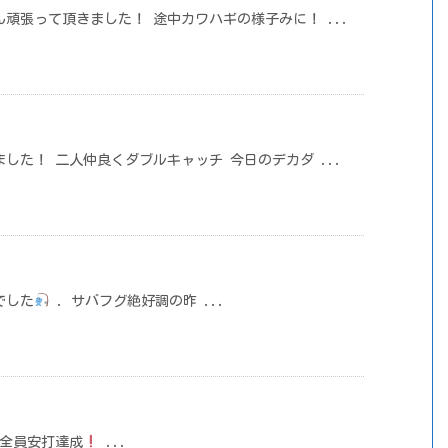
頑張って頂きました！ 途中カワハギの様子みに！ ...
した！ 二人仲良くダブルキャッチ 今日のデカダ ...
でした
. サバフグ絶好調の昨 ...
とか全員安打達成
...