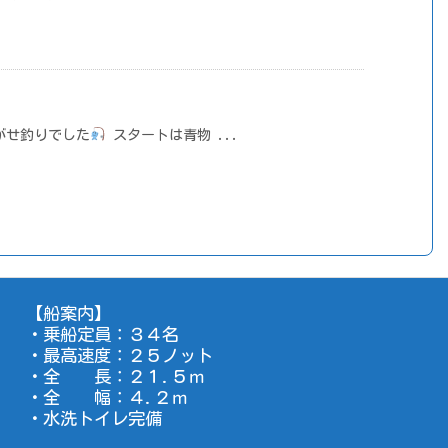
がせ釣りでした
スタートは青物 ...
【船案内】
・乗船定員：３４名
・最高速度：２５ノット
・全 長：２１.５ｍ
・全 幅：４.２ｍ
・水洗トイレ完備