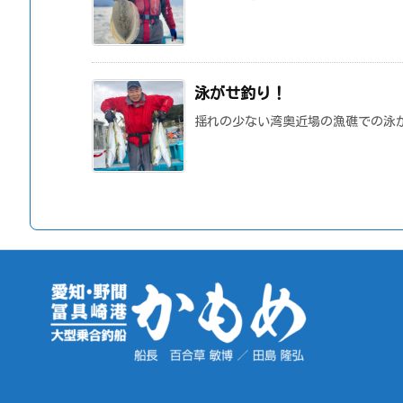
泳がせ釣り！
揺れの少ない湾奥近場の漁礁での泳