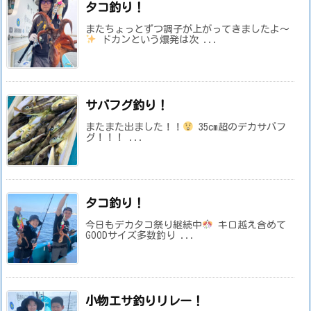
タコ釣り！
またちょっとずつ調子が上がってきましたよ～
ドカンという爆発は次 ...
サバフグ釣り！
またまた出ました！！
35cm超のデカサバフ
グ！！！ ...
タコ釣り！
今日もデカタコ祭り継続中
キロ越え含めて
GOODサイズ多数釣り ...
小物エサ釣りリレー！