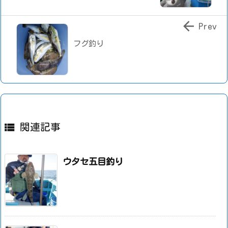

Prev
フグ釣り

関連記事
ウタセ五目釣り