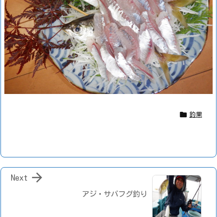

釣果

Next
アジ・サバフグ釣り