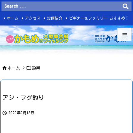
ホーム
アクセス
設備紹介
ビギナー＆ファミリー おすすめ！
釣 果


メニュ



ホーム
>
釣果
サイド

前へ

アジ・フグ釣り
次へ


2020年9月13日
検索