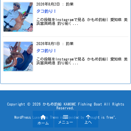
2026年8月2日
:
釣果
タコ釣り！
この投稿をInstagramで見る かもめ釣船| 愛知県 美
浜冨具崎港 釣り船( ...
2026年8月1日
:
釣果
タコ釣り！
この投稿をInstagramで見る かもめ釣船| 愛知県 美
浜冨具崎港 釣り船( ...
Copyright ©
2026
かもめ釣船 KAMOME Fishing Boat
All Rights
Reserved.



WordPress Luxeritas Theme is provided by "
Thought is free
".
メニュー
上へ
ホーム