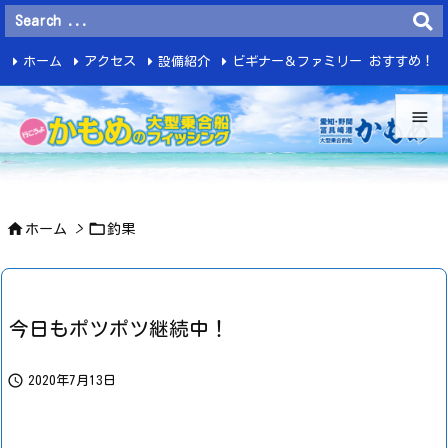
ホーム
アクセス
設備紹介
ビギナー＆ファミリー おすすめ！
釣 果


メニュ



ホーム
>
釣果
サイド

前へ

今日もポツポツ継続中！
次へ


2020年7月13日
検索