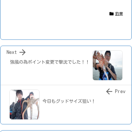

釣果

Next
強風の為ポイント変更で撃沈でした！！

Prev
今日もグッドサイズ狙い！