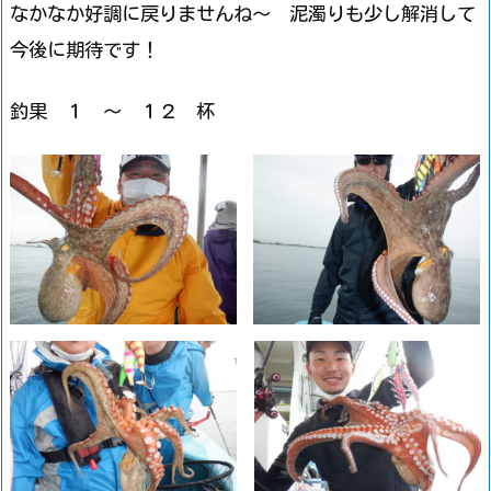
なかなか好調に戻りませんね～ 泥濁りも少し解消して
今後に期待です！
釣果 １ ～ １２ 杯