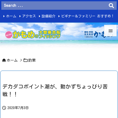
ホーム
アクセス
設備紹介
ビギナー＆ファミリー おすすめ！
釣 果


メニュ



ホーム
>
釣果
サイド

前へ

デカダコポイント潮が、動かずちょっぴり苦
次へ
戦！！

検索

2020年7月3日