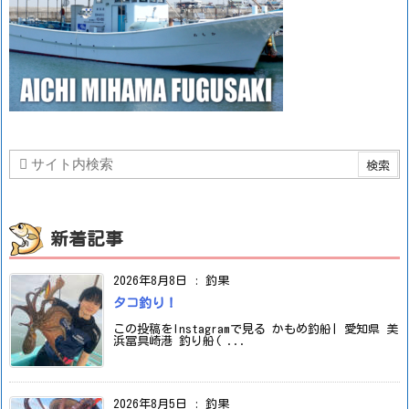
新着記事
2026年8月8日
:
釣果
タコ釣り！
この投稿をInstagramで見る かもめ釣船| 愛知県 美
浜冨具崎港 釣り船( ...
2026年8月5日
:
釣果