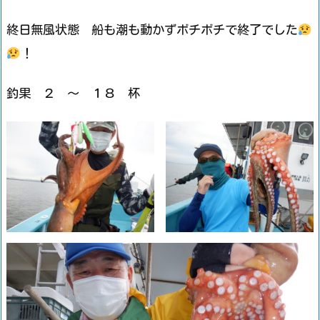
終日無風状態 船も潮も動かずボチボチで終了でした
！
釣果 ２ ～ １８ 杯