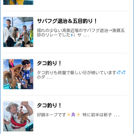
サバフグ退治＆五目釣り！
揺れの少ない湾奥近場のサバフグ退治→漁礁五
目のリレーでした
サ ...
タコ釣り！
タコ釣りも終盤で厳しい日が続いています
小ダ ...
タコ釣り！
好調キープです
特に前半は新子 ...