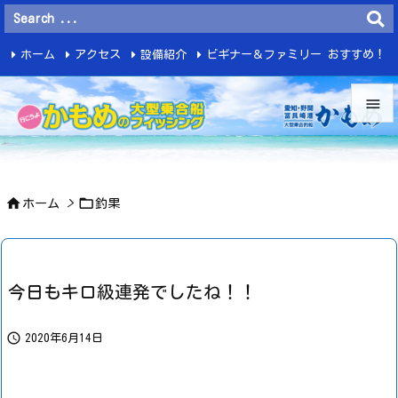
ホーム
アクセス
設備紹介
ビギナー＆ファミリー おすすめ！
釣 果


メニュ



ホーム
>
釣果
サイド

前へ

今日もキロ級連発でしたね！！
次へ


2020年6月14日
検索