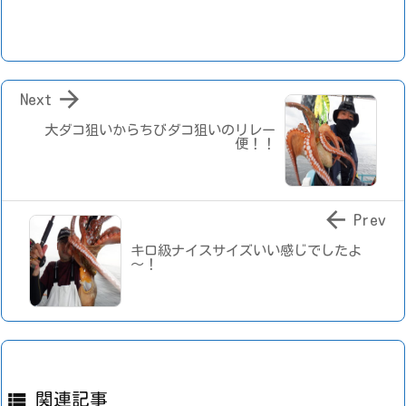

Next
大ダコ狙いからちびダコ狙いのリレー
便！！

Prev
キロ級ナイスサイズいい感じでしたよ
～！

関連記事