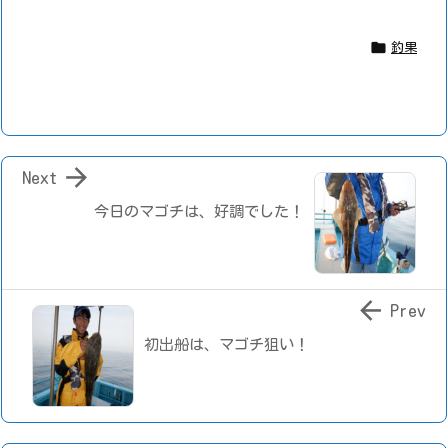

釣果

Next
今日のマゴチは、好調でした！

Prev
初出船は、マゴチ狙い！