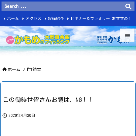
ホーム
アクセス
設備紹介
ビギナー＆ファミリー おすすめ！
釣 果


メニュ



ホーム
>
釣果
サイド

前へ

この御時世皆さんお顔は、NG！！
次へ


2020年4月30日
検索