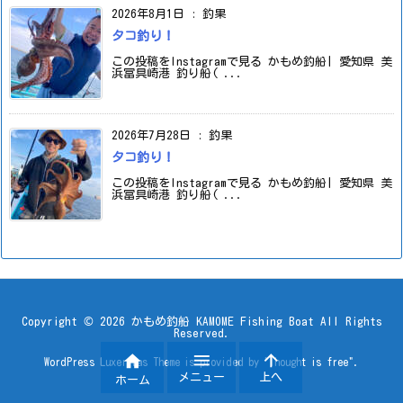
2026年8月1日
:
釣果
タコ釣り！
この投稿をInstagramで見る かもめ釣船| 愛知県 美
浜冨具崎港 釣り船( ...
2026年7月28日
:
釣果
タコ釣り！
この投稿をInstagramで見る かもめ釣船| 愛知県 美
浜冨具崎港 釣り船( ...
Copyright ©
2026
かもめ釣船 KAMOME Fishing Boat
All Rights
Reserved.



WordPress Luxeritas Theme is provided by "
Thought is free
".
メニュー
上へ
ホーム